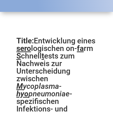
Title:
Entwicklung eines
sero
logischen on-
fa
rm
S
chnell
t
ests zum
Nachweis zur
Unterscheidung
zwischen
M
ycoplasma-
hyo
pneumoniae
-
spezifischen
Infektions- und